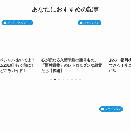
あなたにおすすめの記事
アート・カルチャー
ファッション
シャル おいでよ！
心が伝わる久留米絣の贈りもの。
あの「福岡検
018】行く前にチ
「野村織物」のレトロモダンな雑貨
できる！今こ
ころガイド！
たち【後編】
に♡
ファッション