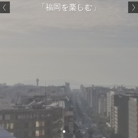
「福岡暮らす～FUKU-KURA（フク
「福岡で暮らす」
「福岡を楽しむ」
クラ）」