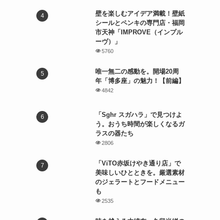
壁を楽しむアイデア満載！壁紙
シールとペンキの専門店・福岡
市天神「IMPROVE（インプル
ーヴ）」
5760
唯一無二の感動を。開場20周
年「博多座」の魅力！【前編】
4842
「Sghr スガハラ」で見つけよ
う。おうち時間が楽しくなるガ
ラスの器たち
2806
「ViTO赤坂けやき通り店」で
美味しいひとときを。厳選素材
のジェラートとフードメニュー
も
2535