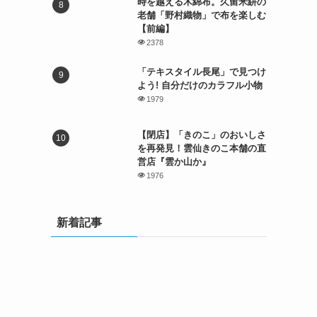
時を越える木綿布。久留米絣の
老舗「野村織物」で布を楽しむ
【前編】
2378
「テキスタイル長尾」で見つけ
よう! 自分だけのカラフル小物
1979
【閉店】「きのこ」のおいしさ
を再発見！雲仙きのこ本舗の直
営店『雲か山か』
1976
新着記事